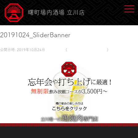
toggl
曙町場内酒場 立川店
20191024_SliderBanner
公開日時:
2019年10月24日
800 × 360
(
20191024_SliderBanner
)
← 前へ
次へ →