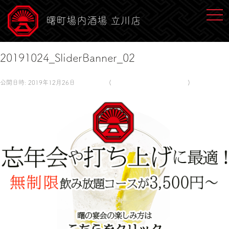
toggl
曙町場内酒場 立川店
20191024_SliderBanner_02
公開日時:
2019年12月26日
488 × 355
(
20191024_SliderBanner_02
)
← 前へ
次へ →