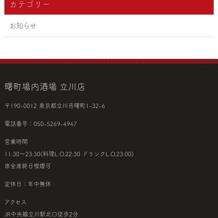
カテゴリー
お知らせ
曙町場内酒場 立川店
〒190-0012 東京都立川市曙町1-32-6
電話番号：050-5269-4947
営業時間
11:30～23:30(料理L.O.22:30 ドリンクL.O.23:00)
※全席終日喫煙可
定休日：年中無休
アクセス
JR中央線立川駅北口徒歩2分