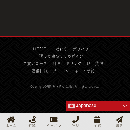
HOME
こだわり
デリバリー
曙の宴会おすすめポイント
ご宴会コース
料理
ドリンク
席・貸切
店舗情報
クーポン
ネット予約
Copyright ©曙町場内酒場 立川店 All rights reserved.
Japanese
ホーム
経路
クーポン
電話
予約
送る