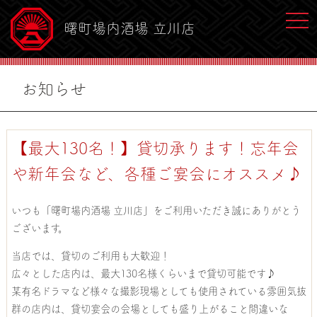
toggl
曙町場内酒場 立川店
お知らせ
【最大130名！】貸切承ります！忘年会
や新年会など、各種ご宴会にオススメ♪
いつも「曙町場内酒場 立川店」をご利用いただき誠にありがとう
ございます。
当店では、貸切のご利用も大歓迎！
広々とした店内は、最大130名様くらいまで貸切可能です♪
某有名ドラマなど様々な撮影現場としても使用されている雰囲気抜
群の店内は、貸切宴会の会場としても盛り上がること間違いな