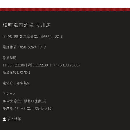
曙町場内酒場 立川店
〒190-0012 東京都立川市曙町1-32-6
電話番号：050-5269-4947
営業時間
11:30～23:30(料理L.O.22:30 ドリンクL.O.23:00)
※全席終日喫煙可
定休日：年中無休
アクセス
JR中央線立川駅北口徒歩2分
多摩モノレール立川北駅徒歩1分
求人情報