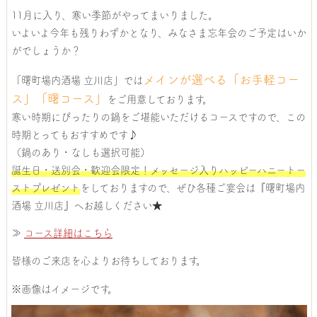
11月に入り、寒い季節がやってまいりました。
いよいよ今年も残りわずかとなり、みなさま忘年会のご予定はいか
がでしょうか？
メインが選べる「お手軽コー
「曙町場内酒場 立川店」では
ス」「曙コース」
をご用意しております。
寒い時期にぴったりの鍋をご堪能いただけるコースですので、この
時期とってもおすすめです♪
（鍋のあり・なしも選択可能）
誕生日・送別会・歓迎会限定！メッセージ入りハッピーハニートー
ストプレゼント
をしておりますので、ぜひ各種ご宴会は『曙町場内
酒場 立川店』へお越しください★
≫
コース詳細はこちら
皆様のご来店を心よりお待ちしております。
※画像はイメージです。