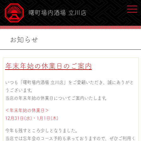
toggl
曙町場内酒場 立川店
お知らせ
年末年始の休業日のご案内
いつも「曙町場内酒場 立川店」をご愛顧いただき、誠にありがと
うございます。
当店の年末年始の休業日についてご案内いたします。
＜年末年始の休業日＞
12月31日(水)・1月1日(木)
今年も残すところ少しとなりました。
当店では忘年会のコース予約も承っておりますので、ぜひご利用く