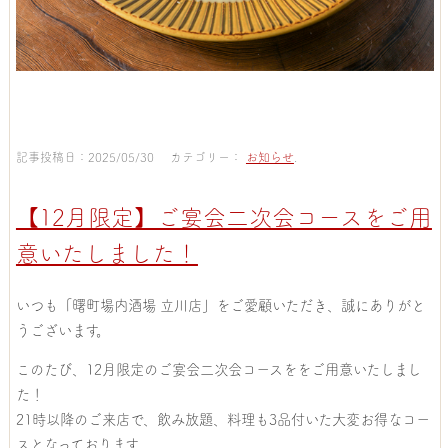
記事投稿日：2025/05/30 カテゴリー：
お知らせ
.
【12月限定】ご宴会二次会コースをご用
意いたしました！
いつも「曙町場内酒場 立川店」をご愛顧いただき、誠にありがと
うございます。
このたび、12月限定のご宴会二次会コースををご用意いたしまし
た！
21時以降のご来店で、飲み放題、料理も3品付いた大変お得なコー
スとなっております。