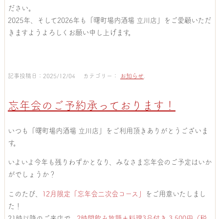
ださい。
2025年、そして2026年も「曙町場内酒場 立川店」をご愛顧いただ
きますようよろしくお願い申し上げます。
記事投稿日：2025/12/04 カテゴリー：
お知らせ
.
忘年会のご予約承っております！
いつも「曙町場内酒場 立川店」をご利用頂きありがとうございま
す。
いよいよ今年も残りわずかとなり、みなさま忘年会のご予定はいか
がでしょうか？
このたび、
12月限定「忘年会二次会コース」
をご用意いたしまし
た！
21時以降のご来店で、
2時間飲み放題＋料理3品付き 3,500円（税