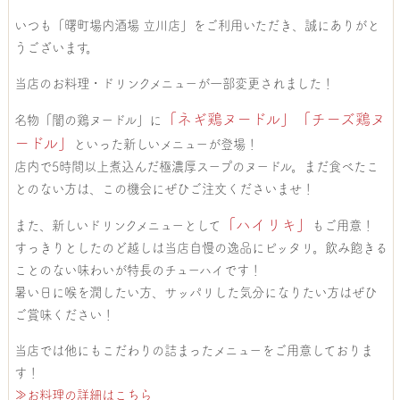
いつも「曙町場内酒場 立川店」をご利用いただき、誠にありがと
うございます。
当店のお料理・ドリンクメニューが一部変更されました！
「ネギ鶏ヌードル」「チーズ鶏ヌ
名物「闇の鶏ヌードル」に
ードル」
といった新しいメニューが登場！
店内で5時間以上煮込んだ極濃厚スープのヌードル。まだ食べたこ
とのない方は、この機会にぜひご注文くださいませ！
「ハイリキ」
また、新しいドリンクメニューとして
もご用意！
すっきりとしたのど越しは当店自慢の逸品にピッタリ。飲み飽きる
ことのない味わいが特長のチューハイです！
暑い日に喉を潤したい方、サッパリした気分になりたい方はぜひ
ご賞味ください！
当店では他にもこだわりの詰まったメニューをご用意しておりま
す！
≫お料理の詳細はこちら