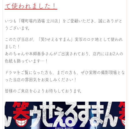
て使われました！
いつも「曙町場内酒場 立川店」をご愛顧いただき、誠にありがと
うございます。
このたび当店が、「笑ｳせえるすまん」実写のロケ地として使われ
ました！
あのちゃんや本郷奏多さんがご出演されており、店内にはお2人の
色紙も飾っています…！
ドラマをご覧になった方も、まだの方も、ぜひ実際の撮影現場とな
った当店の雰囲気をお楽しみください！
皆様のご来店を心よりお待ちしております。