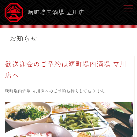
toggl
曙町場内酒場 立川店
お知らせ
歓送迎会のご予約は曙町場内酒場 立川
店へ
曙町場内酒場 立川店へのご予約お待ちしております。