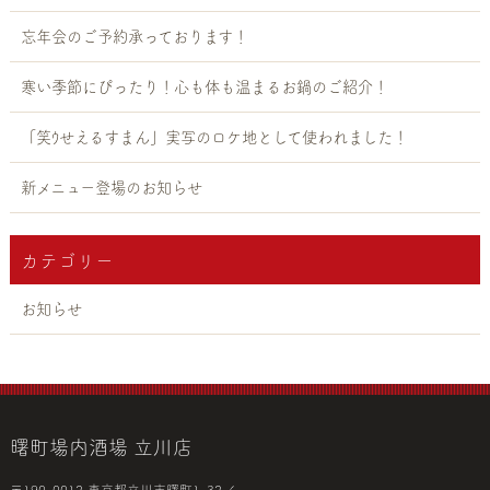
忘年会のご予約承っております！
寒い季節にぴったり！心も体も温まるお鍋のご紹介！
「笑ｳせえるすまん」実写のロケ地として使われました！
新メニュー登場のお知らせ
カテゴリー
お知らせ
曙町場内酒場 立川店
〒190-0012 東京都立川市曙町1-32-6