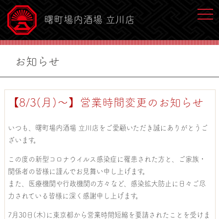
toggl
曙町場内酒場 立川店
お知らせ
【8/3(月)〜】営業時間変更のお知らせ
いつも、曙町場内酒場 立川店をご愛顧いただき誠にありがとうご
ざいます。
この度の新型コロナウイルス感染症に罹患された方と、ご家族・
関係者の皆様に謹んでお見舞い申し上げます。
また、医療機関や行政機関の方々など、感染拡大防止に日々ご尽
力されている皆様に深く感謝申し上げます。
7月30日(木)に東京都から営業時間短縮を要請されたことを受けま