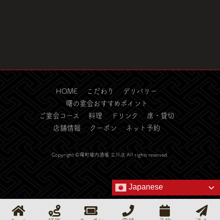
HOME
こだわり
デリバリー
曙の宴会おすすめポイント
ご宴会コース
料理
ドリンク
席・貸切
店舗情報
クーポン
ネット予約
Copyright ©曙町場内酒場 立川店 All rights reserved.
Japanese