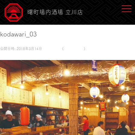
toggl
曙町場内酒場 立川店
kodawari_03
公開日時:
2018年3月14日
580 × 500
(
kodawari_03
)
← 前へ
次へ →